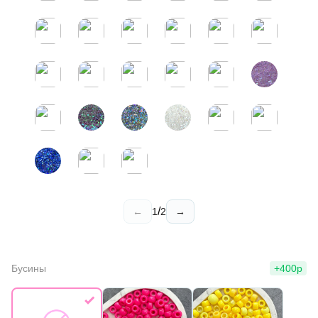
/
←
1
2
→
Бусины
+400р